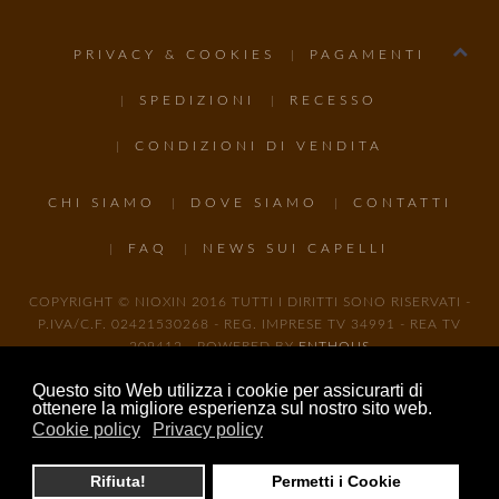
PRIVACY & COOKIES
PAGAMENTI
SPEDIZIONI
RECESSO
CONDIZIONI DI VENDITA
CHI SIAMO
DOVE SIAMO
CONTATTI
FAQ
NEWS SUI CAPELLI
COPYRIGHT © NIOXIN 2016 TUTTI I DIRITTI SONO RISERVATI -
P.IVA/C.F. 02421530268 - REG. IMPRESE TV 34991 - REA TV
209412 - POWERED BY
ENTHOUS
Questo sito Web utilizza i cookie per assicurarti di
ottenere la migliore esperienza sul nostro sito web.
Cookie policy
Privacy policy
Rifiuta!
Permetti i Cookie