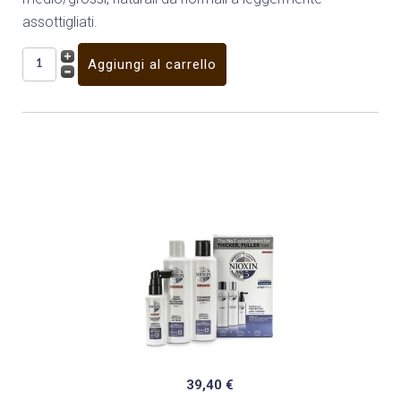
assottigliati.
39,40 €