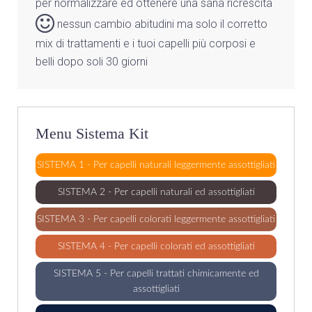
per normalizzare ed ottenere una sana ricrescita
nessun cambio abitudini ma solo il corretto
mix di trattamenti e i tuoi capelli più corposi e
belli dopo soli 30 giorni
Menu Sistema Kit
SISTEMA 1 - Per capelli naturali leggermente assottigliati
SISTEMA 2 - Per capelli naturali ed assottigliati
SISTEMA 3 - Per capelli colorati leggermente assottigliati
SISTEMA 4 - Per capelli colorati ed assottigliati
SISTEMA 5 - Per capelli trattati chimicamente ed
assottigliati